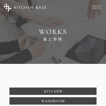
W
O
R
K
S
施
工
事
例
KITCHEN
WASHROOM