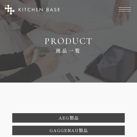
P
R
O
D
U
C
T
商
品
一
覧
AEG製品
GAGGENAU製品